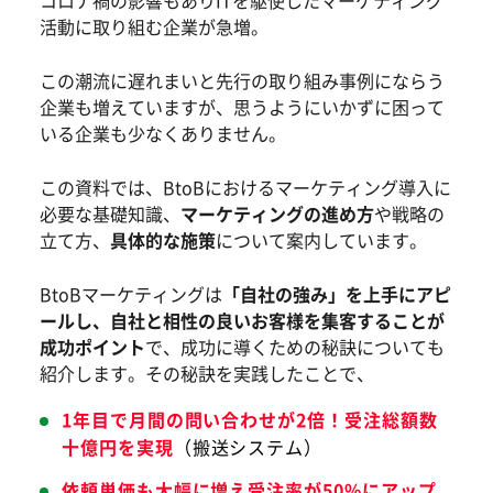
コロナ禍の影響もありITを駆使したマーケティング
活動に取り組む企業が急増。
この潮流に遅れまいと先行の取り組み事例にならう
企業も増えていますが、思うようにいかずに困って
いる企業も少なくありません。
この資料では、BtoBにおけるマーケティング導入に
必要な基礎知識、
マーケティングの進め方
や
戦略の
立て方、
具体的な施策
について案内しています。
BtoBマーケティングは
「自社の強み」を上手にアピ
ールし、自社と相性の良いお客様を集客することが
成功ポイント
で、成功に導くための秘訣についても
紹介します。その秘訣を実践したことで、
1年目で月間の問い合わせが2倍！受注総額数
十億円を実現
（搬送システム）
依頼単価も大幅に増え受注率が50%にアップ