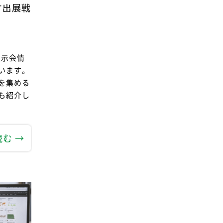
す出展戦
展示会情
います。
を集める
も紹介し
む →