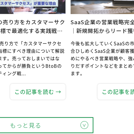
Sの売り方をカスタマーサク
SaaS企業の営業戦略完
指標で最適化する実践戦…
｜新規開拓からリード獲
Sの売り方で「カスタマーサクセ
今後も拡大していくSaaSの
指標にすべき理由について解説
合ひしめくSaaS企業が顧客
ます。売っておしまいではな
めにやるべき営業戦略や、強
ってからが勝負というBtoBの
りだすポイントなどをまとめ
ィング戦...
ます。
この記事を読む →
この記事を読
もっと見る