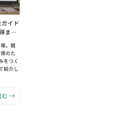
全ガイド
得ま…
市場。競
獲得のた
みをつく
て紹介し
む →