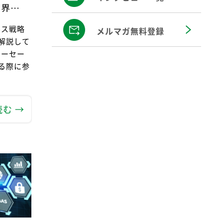
限界…
ルス戦略
メルマガ無料登録
解説して
ナーセー
る際に参
む →