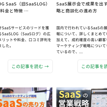
G SaaS（旧SaaSLOG）
SaaS展示会で成果を出
料金と特徴 …
略と商談化の進め方
けSaaSサービスのリードを獲
国内で行われているSaaSの
SaaSLOG（SaaSログ）の広
報について、詳しくまとめて
メリットや料金、口コミ評判を
加えて、成約確度の高い顧客
ました。
マーケティング戦略について
ているので、...
この記事を読む →
この記事を読