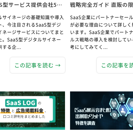
aS型サービス提供会社5…
戦略完全ガイド 直販の
ルサイネージの基礎知識や導入
SaaS企業にパートナーセー
ト、今注目されるSaaS型デジ
が必要な理由について詳しく
イネージサービスについてまと
います。SaaS企業でパート
た。SaaS型デジタルサイネー
ルス戦略の導入を検討してい
する企...
考にしてみてく...
この記事を読む →
この記事を読