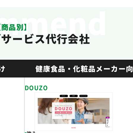
ommend
【商品別】
グサービス代行会社
け
健康食品・化粧品メーカー
DOUZO