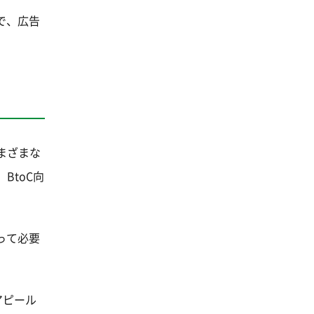
で、広告
まざまな
BtoC向
って必要
アピール