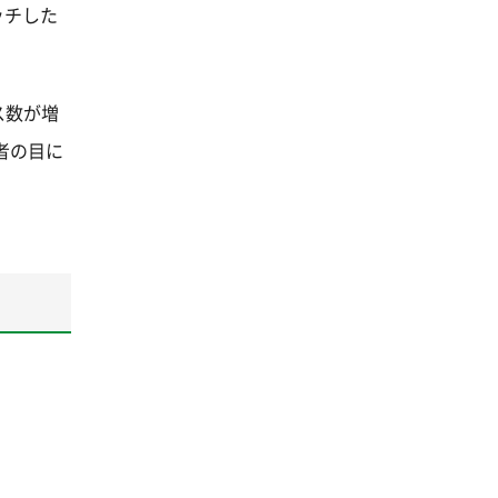
ッチした
ス数が増
者の目に