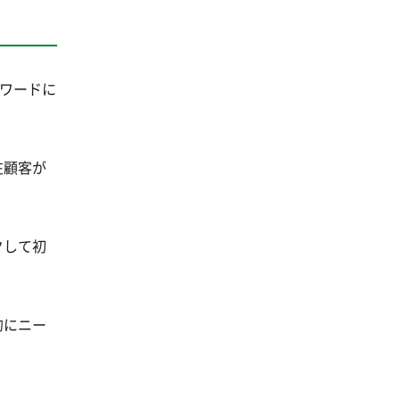
たワードに
在顧客が
クして初
的にニー