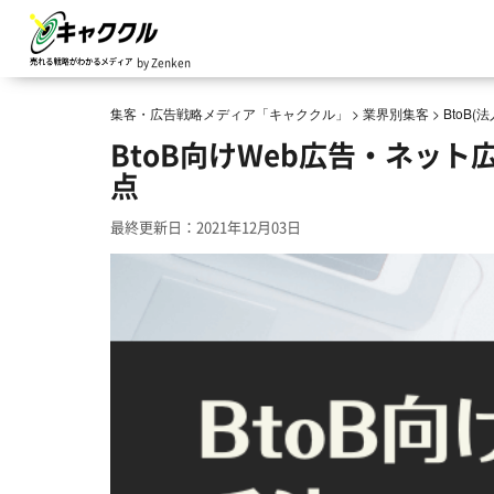
by Zenken
集客・広告戦略メディア「キャククル」
>
業界別集客
>
BtoB
BtoB向けWeb広告・ネッ
点
最終更新日：2021年12月03日