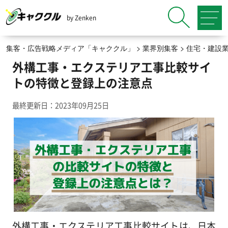
by Zenken
集客・広告戦略メディア「キャククル」
>
業界別集客
>
住宅・建設
外構工事・エクステリア工事比較サイ
トの特徴と登録上の注意点
最終更新日：2023年09月25日
外構工事・エクステリア工事比較サイトは、日本