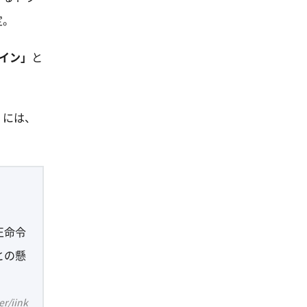
定。
ライン」
と
」
には、
正命令
との懸
iink