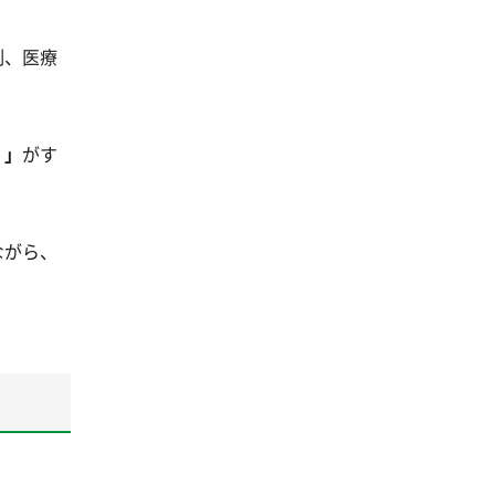
制、医療
？」
がす
ながら、