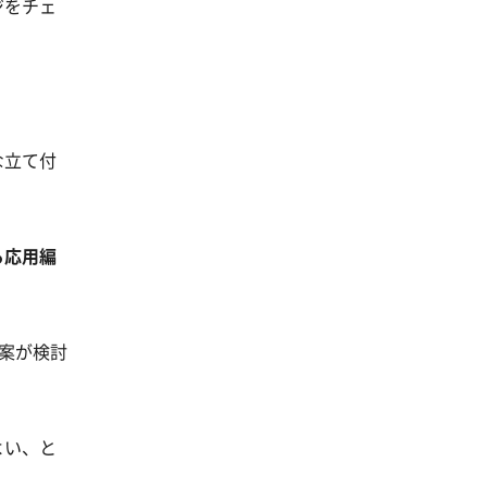
ジをチェ
な立て付
ら応用編
案が検討
よい、と