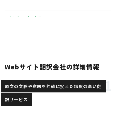
インターブックス
24時間体制で急ぎの案件も安
SCREENクリエイテ
多言語ネイティブ翻訳者によ
ィブコミュニケーショ
ビス
ンズ
Webサイト翻訳会社の詳細情報
SEO効果も高いWebサイト翻
クロスランゲージ
ン単位の料金設定
原文の文脈や意味を的確に捉えた精度の高い翻
訳サービス
トライベクトル
Webサイト制作やSEO対策も