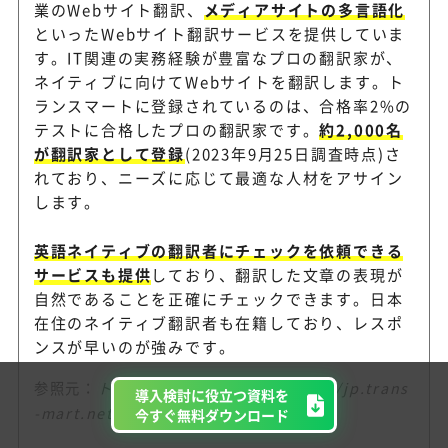
業のWebサイト翻訳、
メディアサイトの多言語化
といったWebサイト翻訳サービスを提供していま
す。IT関連の実務経験が豊富なプロの翻訳家が、
ネイティブに向けてWebサイトを翻訳します。ト
ランスマートに登録されているのは、合格率2%の
テストに合格したプロの翻訳家です。
約2,000名
が翻訳家として登録
(2023年9月25日調査時点)さ
れており、ニーズに応じて最適な人材をアサイン
します。
英語ネイティブの翻訳者にチェックを依頼できる
サービスも提供
しており、翻訳した文章の表現が
自然であることを正確にチェックできます。日本
在住のネイティブ翻訳者も在籍しており、レスポ
ンスが早いのが強みです。
参照元：
トランスマート公式HP（https://jp.trans
導入検討に役立つ資料を
-mart.net/transgate_business/）
今すぐ無料ダウンロード