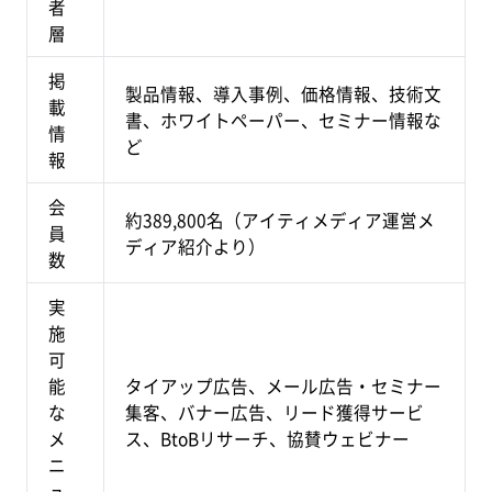
者
層
掲
製品情報、導入事例、価格情報、技術文
載
書、ホワイトペーパー、セミナー情報な
情
ど
報
会
約389,800名（アイティメディア運営メ
員
ディア紹介より）
数
実
施
可
能
タイアップ広告、メール広告・セミナー
な
集客、バナー広告、リード獲得サービ
メ
ス、BtoBリサーチ、協賛ウェビナー
ニ
ュ