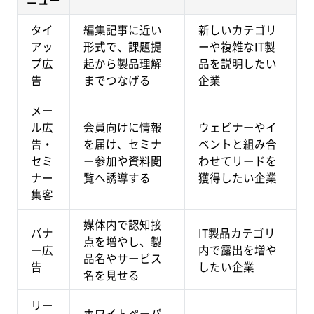
タイ
編集記事に近い
新しいカテゴリ
アッ
形式で、課題提
ーや複雑なIT製
プ広
起から製品理解
品を説明したい
告
までつなげる
企業
メー
ル広
会員向けに情報
ウェビナーやイ
告・
を届け、セミナ
ベントと組み合
セミ
ー参加や資料閲
わせてリードを
ナー
覧へ誘導する
獲得したい企業
集客
媒体内で認知接
バナ
IT製品カテゴリ
点を増やし、製
ー広
内で露出を増や
品名やサービス
告
したい企業
名を見せる
リー
ホワイトペーパ