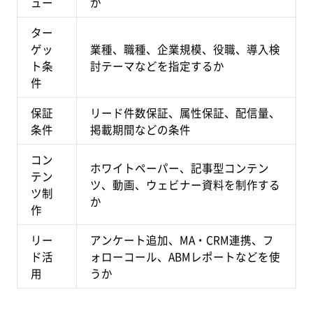
ュー
か
ター
ゲッ
業種、職種、企業規模、役職、導入検
ト条
討テーマなどを指定するか
件
保証
リード件数保証、属性保証、配信量、
条件
掲載期間などの条件
コン
ホワイトペーパー、記事型コンテン
テン
ツ、動画、ウェビナー資料を制作する
ツ制
か
作
リー
アンケート追加、MA・CRM連携、フ
ド活
ォローコール、ABMレポートなどを使
用
うか