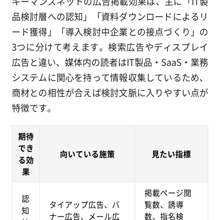
キーマンズネットの広告掲載効果は、主に「IT製
品検討層への認知」「資料ダウンロードによるリ
ード獲得」「導入検討中企業との接点づくり」の
3つに分けて考えます。検索広告やディスプレイ
広告と違い、媒体内の読者はIT製品・SaaS・業務
システムに関心を持って情報収集しているため、
商材との相性が合えば検討文脈に入りやすい点が
特徴です。
期待
でき
向いている施策
見たい指標
る効
果
掲載ページ閲
認
タイアップ広告、バ
覧数、誘導
知
ナー広告、メール広
数、指名検