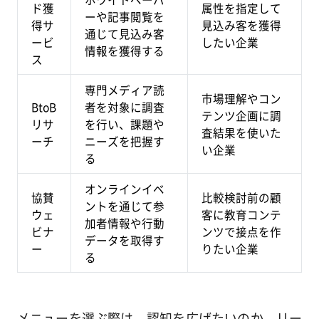
ド獲
属性を指定して
ーや記事閲覧を
得サ
見込み客を獲得
通じて見込み客
ービ
したい企業
情報を獲得する
ス
専門メディア読
市場理解やコン
BtoB
者を対象に調査
テンツ企画に調
リサ
を行い、課題や
査結果を使いた
ーチ
ニーズを把握す
い企業
る
オンラインイベ
協賛
比較検討前の顧
ントを通じて参
ウェ
客に教育コンテ
加者情報や行動
ビナ
ンツで接点を作
データを取得す
ー
りたい企業
る
メニューを選ぶ際は、認知を広げたいのか、リー