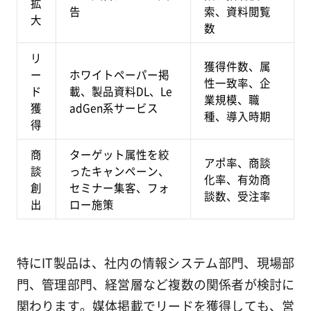
拡
告
索、資料閲覧
大
数
リ
獲得件数、属
ー
ホワイトペーパー掲
性一致率、企
ド
載、製品資料DL、Le
業規模、職
獲
adGen系サービス
種、導入時期
得
商
ターゲット属性を絞
アポ率、商談
談
ったキャンペーン、
化率、有効商
創
セミナー集客、フォ
談数、受注率
出
ロー施策
特にIT製品は、社内の情報システム部門、現場部
門、管理部門、経営層など複数の関係者が検討に
関わります。媒体掲載でリードを獲得しても、営