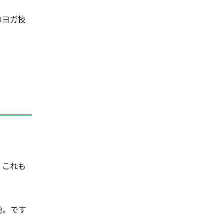
のヨガ技
、これも
能。です