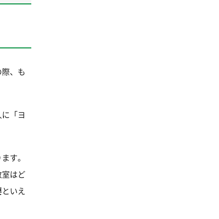
の際、も
人に「ヨ
ります。
教室はど
要
といえ