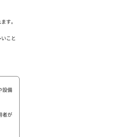
れます。
多いこと
や設備
用者が