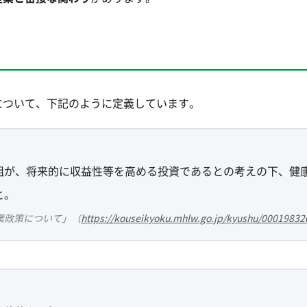
について、下記のように定義しています。
組が、将来的に収益性等を高める投資であるとの考えの下、健
と。
業政策について」（
https://kouseikyoku.mhlw.go.jp/kyushu/00019832