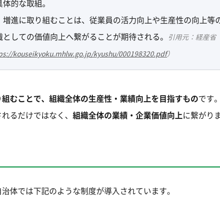
具体的な取組。
・増進に取り組むことは、従業員の活力向上や生産性の向上等
織としての価値向上へ繋がることが期待される。
引用元：経産省
ps://kouseikyoku.mhlw.go.jp/kyushu/000198320.pdf
）
り組むことで、組織全体の生産性・業績向上を目指すもの
です
されるだけではなく、
組織全体の業績・企業価値向上
に繋がり
自治体では下記のような制度が導入されています。