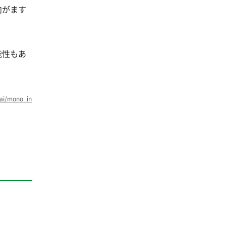
向がます
能性もあ
kai/mono_in