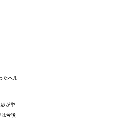
ったヘル
進歩
が挙
界は今後