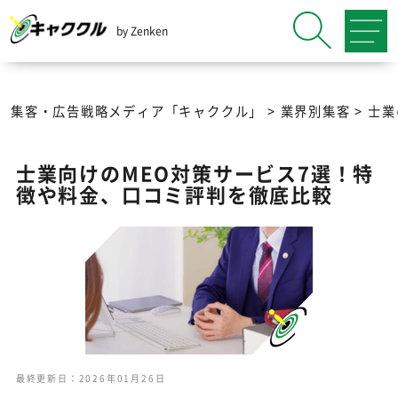
by Zenken
集客・広告戦略メディア「キャククル」
>
業界別集客
>
士業
士業向けのMEO対策サービス7選！特
徴や料金、口コミ評判を徹底比較
最終更新日：2026年01月26日