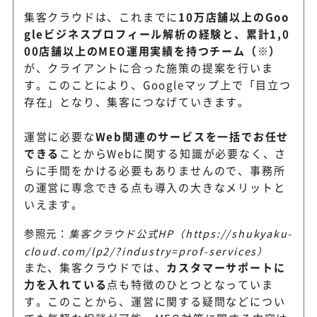
集客クラウドは、これまでに
10万店舗以上のGoo
gleビジネスプロフィール解析の経験と、累計1,0
00店舗以上のMEO運用実績を持つチーム（※）
が、クライアントに合った施策の提案を行いま
す。このことにより、Googleマップ上で「目立つ
存在」となり、集客につなげていきます。
運営に必要な
Web関連のサービスを一括でお任せ
できる
ことからWebに関する知識が必要なく、さ
らに手間をかける必要もありませんので、事務所
の運営に専念できる点も導入の大きなメリットと
いえます。
参照元：
集客クラウド公式HP（https://shukyaku-
cloud.com/lp2/?industry=prof-services）
また、集客クラウドでは、
カスタマーサポートに
力を入れている
点も特徴のひとつとなっていま
す。このことから、運営に関する疑問などについ