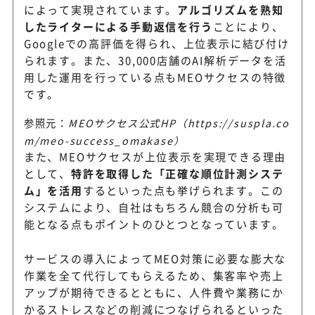
によって実現されています。
アルゴリズムを熟知
したライターによる手動返信を行う
ことにより、
Googleでの高評価を得られ、上位表示に結び付け
られます。また、30,000店舗のAI解析データを活
用した運用を行っている点もMEOサクセスの特徴
です。
参照元：
MEOサクセス公式HP（https://suspla.co
m/meo-success_omakase）
また、MEOサクセスが上位表示を実現できる理由
として、
特許を取得した「正確な順位計測システ
ム」を活用
するといった点も挙げられます。この
システムにより、自社はもちろん競合の分析も可
能となる点もポイントのひとつとなっています。
サービスの導入によってMEO対策に必要な膨大な
作業を全て代行してもらえるため、集客率や売上
アップが期待できるとともに、人件費や業務にか
かるストレスなどの削減につなげられるといった