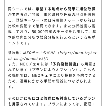
同ツールでは、
希望する地点から簡単に順位取得
ができる
点が特徴。市区町村や任意の地点を選択
し、登録キーワードの日時順位チャートから前日
比較の変動まで確認できます。また分析機能も搭
載しており、50,000店舗のデータを活用して、基
本的な内部分析や競合分析を行えるという点もポ
イントです。
参照元：
MEOチェキ公式HP（https://meo.tryhat
ch.co.jp/meocheki/）
また、MEOチェキには
「予約投稿機能」
も用意さ
れています（プランによりオプション）。こちら
の機能では、MEOチェキにより投稿を予約できる
ため、運用にかかる手間の削減につなげられま
す。
そのほかにも
口コミ管理にも対応しているプラン
も用意
されています。プランによっては、管理・