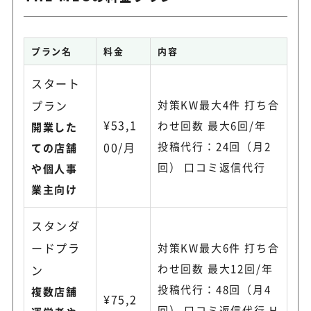
プラン名
料金
内容
スタート
プラン
対策KW最大4件 打ち合
¥53,1
わせ回数 最大6回/年
開業した
00/月
投稿代行：24回（月2
ての店舗
回） 口コミ返信代行
や個人事
業主向け
スタンダ
ードプラ
対策KW最大6件 打ち合
わせ回数 最大12回/年
ン
投稿代行：48回（月4
複数店舗
¥75,2
回） 口コミ返信代行 H