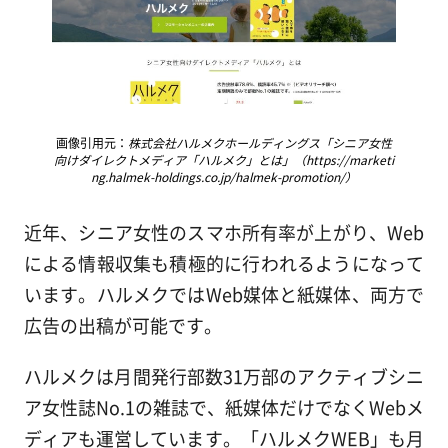
画像引用元：
株式会社ハルメクホールディングス「シニア女性
向けダイレクトメディア「ハルメク」とは」（https://marketi
ng.halmek-holdings.co.jp/halmek-promotion/）
近年、シニア女性のスマホ所有率が上がり、Web
による情報収集も積極的に行われるようになって
います。ハルメクではWeb媒体と紙媒体、両方で
広告の出稿が可能です。
ハルメクは月間発行部数31万部のアクティブシニ
ア女性誌No.1の雑誌で、紙媒体だけでなくWebメ
ディアも運営しています。「ハルメクWEB」も月