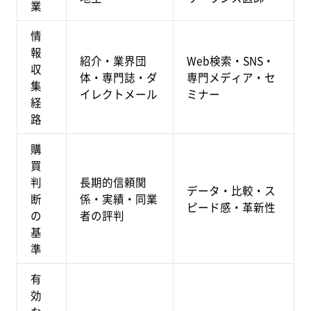
業
情
報
紹介・業界団
Web検索・SNS・
収
体・専門誌・ダ
専門メディア・セ
集
イレクトメール
ミナー
経
路
購
買
判
長期的信頼関
データ・比較・ス
断
係・実績・同業
ピード感・革新性
の
者の評判
基
準
有
効