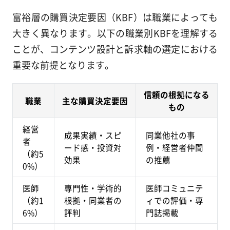
富裕層の購買決定要因（KBF）は職業によっても
大きく異なります。以下の職業別KBFを理解する
ことが、コンテンツ設計と訴求軸の選定における
重要な前提となります。
信頼の根拠になる
職業
主な購買決定要因
もの
経営
成果実績・スピ
同業他社の事
者
ード感・投資対
例・経営者仲間
（約5
効果
の推薦
0%）
医師
専門性・学術的
医師コミュニテ
（約1
根拠・同業者の
ィでの評価・専
6%）
評判
門誌掲載