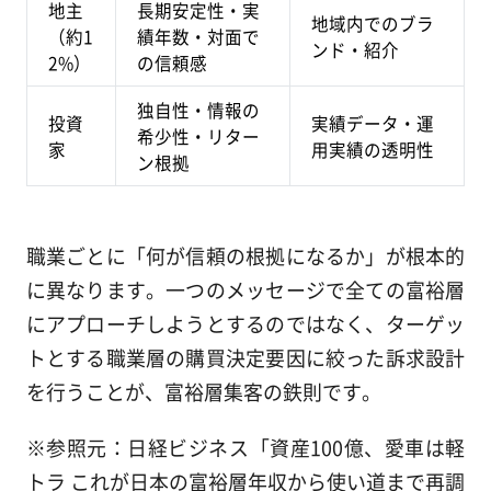
地主
長期安定性・実
地域内でのブラ
（約1
績年数・対面で
ンド・紹介
2%）
の信頼感
独自性・情報の
投資
実績データ・運
希少性・リター
家
用実績の透明性
ン根拠
職業ごとに「何が信頼の根拠になるか」が根本的
に異なります。一つのメッセージで全ての富裕層
にアプローチしようとするのではなく、ターゲッ
トとする職業層の購買決定要因に絞った訴求設計
を行うことが、富裕層集客の鉄則です。
※参照元：日経ビジネス「資産100億、愛車は軽
トラ これが日本の富裕層年収から使い道まで再調