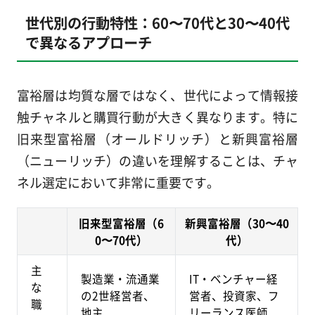
世代別の行動特性：60〜70代と30〜40代
で異なるアプローチ
富裕層は均質な層ではなく、世代によって情報接
触チャネルと購買行動が大きく異なります。特に
旧来型富裕層（オールドリッチ）と新興富裕層
（ニューリッチ）の違いを理解することは、チャ
ネル選定において非常に重要です。
旧来型富裕層（6
新興富裕層（30〜40
0〜70代）
代）
主
製造業・流通業
IT・ベンチャー経
な
の2世経営者、
営者、投資家、フ
職
地主
リーランス医師