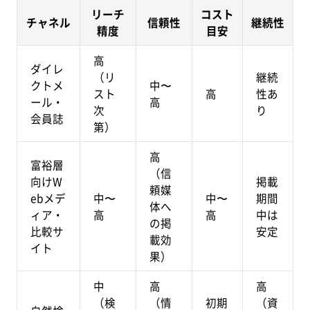
リーチ
コスト
チャネル
信頼性
継続性
精度
目安
高
ダイレ
（リ
継続
クトメ
中〜
スト
高
性あ
ール・
高
次
り
会員誌
第）
高
富裕層
（信
向けW
掲載
頼媒
ebメデ
中〜
中〜
期間
体へ
ィア・
高
高
中は
の掲
比較サ
安定
載効
イト
果）
中
高
高
（検
（情
初期
（資