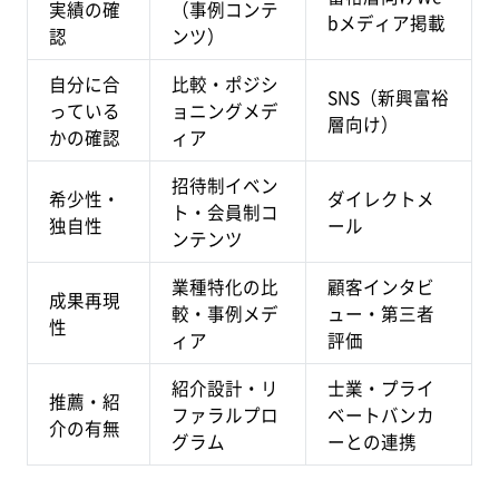
実績の確
（事例コンテ
bメディア掲載
認
ンツ）
自分に合
比較・ポジシ
SNS（新興富裕
っている
ョニングメデ
層向け）
かの確認
ィア
招待制イベン
希少性・
ダイレクトメ
ト・会員制コ
独自性
ール
ンテンツ
業種特化の比
顧客インタビ
成果再現
較・事例メデ
ュー・第三者
性
ィア
評価
紹介設計・リ
士業・プライ
推薦・紹
ファラルプロ
ベートバンカ
介の有無
グラム
ーとの連携