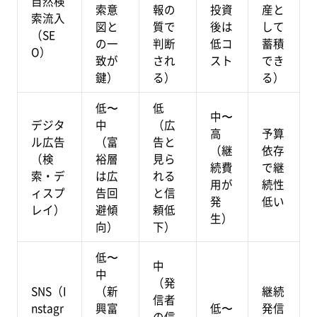
自然検
索意
報の
投資
産と
索流入
図と
質で
後は
して
（SE
の一
判断
低コ
蓄積
O）
致が
され
スト
でき
鍵）
る）
る）
低〜
低
中〜
デジタ
中
（広
高
予算
ル広告
（富
告と
（継
依存
（検
裕層
見ら
続費
で継
索・デ
は広
れる
用が
続性
ィスプ
告回
と信
発
低い
レイ）
避傾
頼低
生）
向）
下）
低〜
中
中
（発
SNS（I
（新
継続
信者
nstagr
興富
低〜
発信
の信