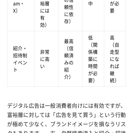
am・
裕層
中
が必
頼性
X）
には
要
に依
有
存）
効）
低
高
最高
（関
（自
紹介・
（信
非常
係構
走型
招待制
頼済
に高
築に
にな
イベン
みの
い
時間
れば
ト
紹
が必
継
介）
要）
続）
デジタル広告は一般消費者向けには有効ですが、
富裕層に対しては「広告を見て買う」という行動
が極めて少なく、ブランドイメージを損なうリス
クもあります。一方、自然検索流入と紹介・招待