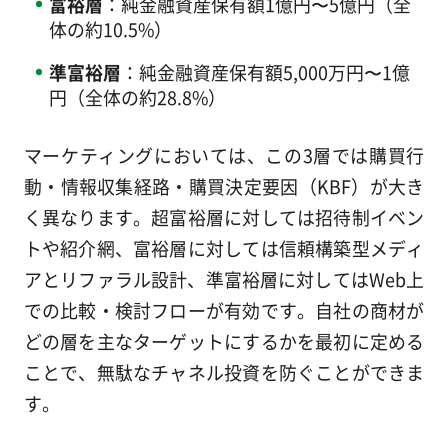
富裕層
：純金融資産保有額1億円〜5億円（全
体の約10.5%）
準富裕層
：純金融資産保有額5,000万円〜1億
円（全体の約28.8%）
マーケティングにおいては、この3層では購買行
動・情報収集経路・購買決定要因（KBF）が大き
く異なります。超富裕層に対しては招待制イベン
トや紹介網、富裕層に対しては信頼構築型メディ
アとリファラル設計、準富裕層に対してはWeb上
での比較・検討フローが有効です。自社の商材が
どの層を主なターゲットにするかを最初に定める
ことで、無駄なチャネル投資を防ぐことができま
す。