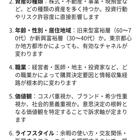
資産の種類
：株式・不動産・事業・現預金な
ど、どの種類の資産を多く持つか。投資行動
やリスク許容度に直接影響します
年齢・性別・居住地域
：旧来型富裕層（60〜7
0代）か新興富裕層（30〜40代）か。東京都心
か地方都市かによっても、有効なチャネルが
変わります
職業
：経営者・医師・地主・投資家など、ど
の職業かによって購買決定要因と情報収集経
路が根本的に変わります
価値観
：コスパ重視か、ブランド・希少性重
視か、社会的意義重視か。意思決定の根幹と
なる価値観を特定することで訴求軸が定まり
ます
ライフスタイル
：余暇の使い方・交友関係・