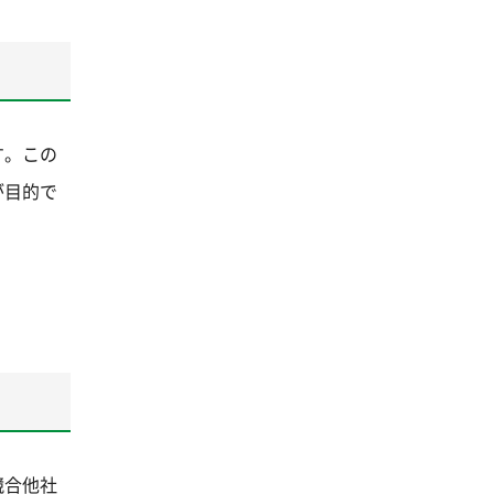
す。この
が目的で
競合他社