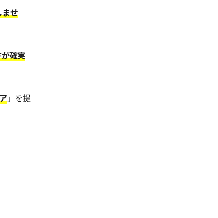
しませ
方が確実
ア
」を提