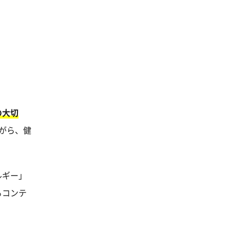
の大切
がら、健
ルギー」
るコンテ