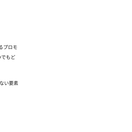
るプロモ
つでもど
せない要素