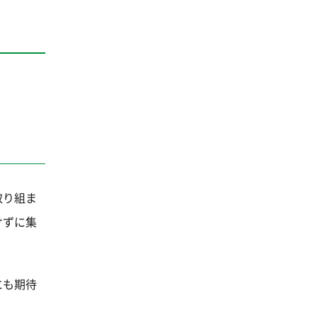
取り組ま
けずに集
にも期待