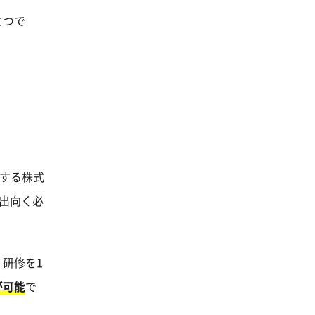
とつで
供する株式
に出向く必
研修を1
が可能
で