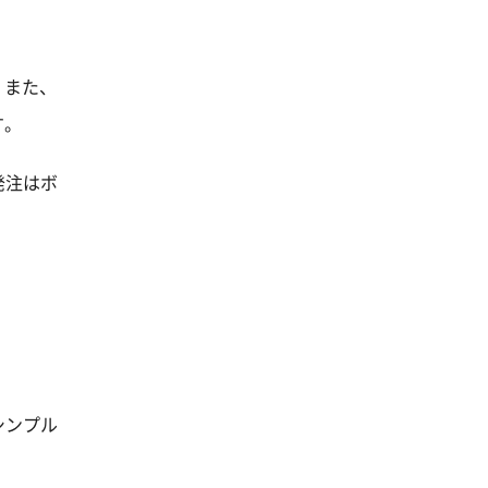
。また、
す。
発注はボ
シンプル