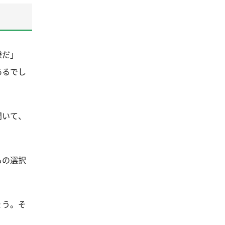
嫌だ」
あるでし
聞いて、
もの選択
ょう。そ