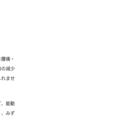
な腰痛・
口の減少
しれませ
ど、能動
く、みず