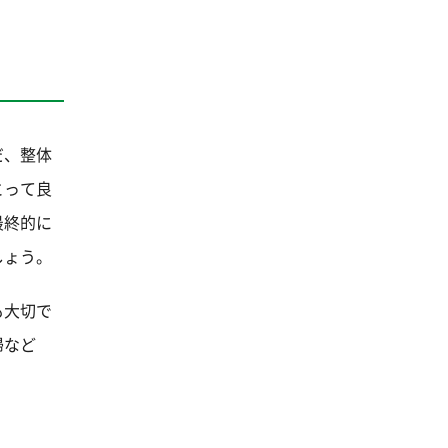
だ、整体
とって良
最終的に
しょう。
も大切で
婦など