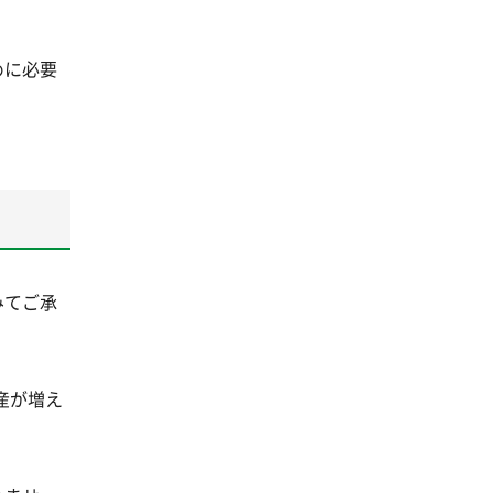
めに必要
みてご承
産が増え