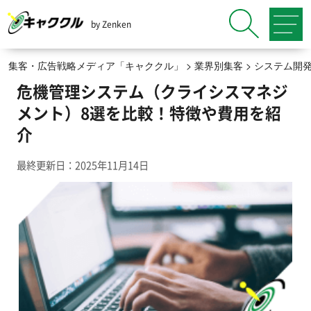
by Zenken
集客・広告戦略メディア「キャククル」
>
業界別集客
>
システム開
危機管理システム（クライシスマネジ
メント）8選を比較！特徴や費用を紹
介
最終更新日：2025年11月14日