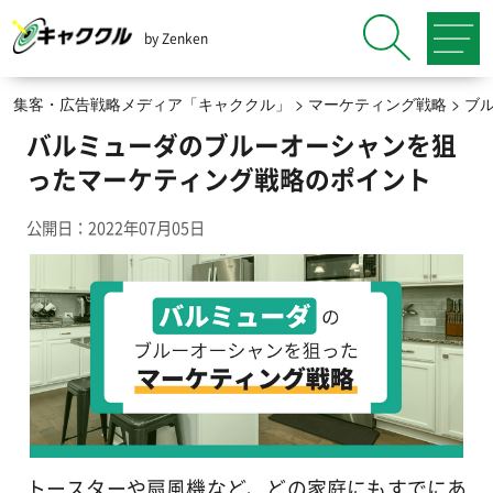
by Zenken
集客・広告戦略メディア「キャククル」
>
マーケティング戦略
>
ブ
バルミューダのブルーオーシャンを狙
ったマーケティング戦略のポイント
公開日：2022年07月05日
トースターや扇風機など、どの家庭にもすでにあ