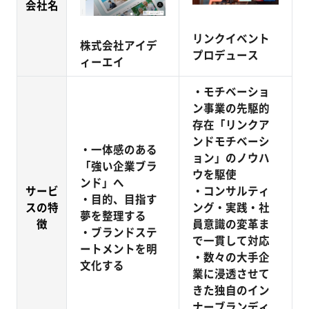
会社名
リンクイベント
株式会社アイデ
プロデュース
ィーエイ
・モチベーショ
ン事業の先駆的
存在「リンクア
ンドモチベーシ
・一体感のある
ョン」のノウハ
「強い企業ブラ
ウを駆使
ンド」へ
サービ
・コンサルティ
・目的、目指す
スの特
ング・実践・社
夢を整理する
徴
員意識の変革ま
・ブランドステ
で一貫して対応
ートメントを明
・数々の大手企
文化する
業に浸透させて
きた独自のイン
ナーブランディ