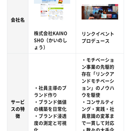
会社名
株式会社KAINO
リンクイベント
SHO（かいのし
プロデュース
ょう）
・モチベーショ
ン事業の先駆的
存在「リンクア
ンドモチベーシ
・社員主導のブ
ョン」のノウハ
ランド作り
ウを駆使
サービ
・ブランド価値
・コンサルティ
スの特
の構築を日常化
ング・実践・社
徴
・ブランド浸透
員意識の変革ま
度の測定と可視
で一貫して対応
化
・数々の大手企