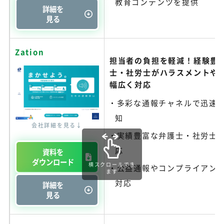
教育コンテンツを提供
詳細を
見る
Zation
担当者の負担を軽減！経験豊
士・社労士がハラスメントや
幅広く対応
多彩な通報チャネルで迅速
知
会社詳細を見る↓
実績豊富な弁護士・社労士
応
資料を
ダウンロード
横スクロールでき
公益通報やコンプライアン
ます
対応
詳細を
見る