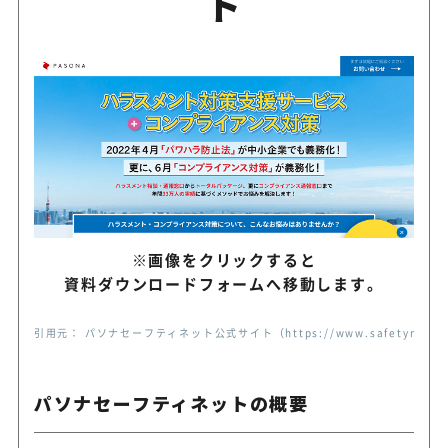
ト
匿名＆WEB回答により簡単・
e-Karte
態収集、講習動画の提供も
パワハラ防止法対応、法人向
ダイヤル・サービス
ービス
ヒューマン・クオリテ
各種ハラスメントに対応する
ィー
※画像をクリックすると
資料ダウンロードフォームへ移動します。
「準備」「予防」「対処」の
ピースマインド
引用元： パソナセーフティネット公式サイト（https://www.safetynet.co.j
で包括的サポート
パソナセーフティネットの概要
セミナー開催・ツールの開発
マネジメントベース
彩な施策