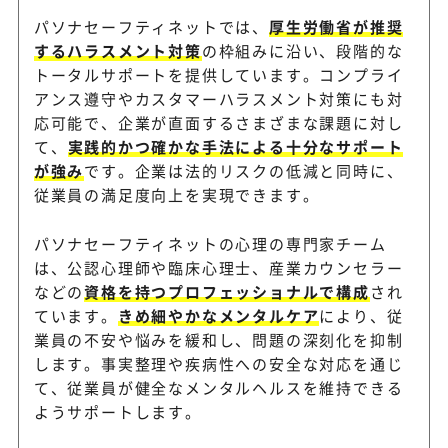
パソナセーフティネットでは、
厚生労働省が推奨
するハラスメント対策
の枠組みに沿い、段階的な
1on1支援ツールがさまざま
KAKEAI
トータルサポートを提供しています。コンプライ
業に採用
アンス遵守やカスタマーハラスメント対策にも対
応可能で、企業が直面するさまざまな課題に対し
て、
実践的かつ確かな手法による十分なサポート
サザンクルー
月額15,000円～（税込）の
が強み
です。企業は法的リスクの低減と同時に、
従業員の満足度向上を実現できます。
パソナセーフティネットの心理の専門家チーム
アチーブメントHRソ
具体例を用いた演習でハラス
は、公認心理師や臨床心理士、産業カウンセラー
リューションズ
研修
などの
資格を持つプロフェッショナルで構成
され
ています。
きめ細やかなメンタルケア
により、従
業員の不安や悩みを緩和し、問題の深刻化を抑制
日本電気（Whistle
します。事実整理や疾病性への安全な対応を通じ
匿名通報・対話、通報制度の
B）
て、従業員が健全なメンタルヘルスを維持できる
織の健全化を促進
ようサポートします。