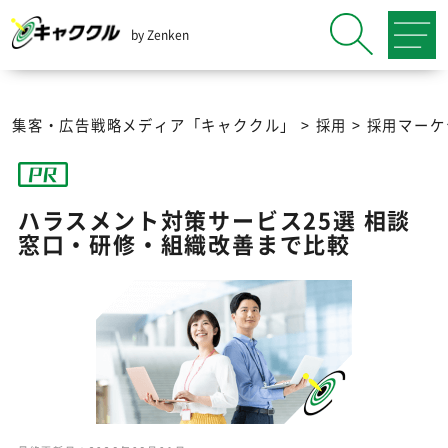
by Zenken
集客・広告戦略メディア「キャククル」
>
採用
>
採用マーケ
ハラスメント対策サービス25選 相談
窓口・研修・組織改善まで比較