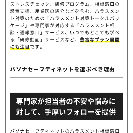
ストレスチェック、研修プログラム、相談窓口の
セレクションアンドバ
認知バイアス調査・行動改善
設置支援、産業医の紹介などを含む、ハラスメン
リエーション
スメント課題を解消
ト対策のための「ハラスメント対策トータルパッ
ケージ」や専門家が対応する「ハラスメント相
談・通報窓口」サービス、いつでもどこでも学べ
る「研修動画」サービスなど、
豊富なプラン展開
基礎知識から背景と傾向、訴
ヒップスターゲート
にも注目
です。
幅広く学べる
パソナセーフティネットを選ぶべき理由
相談しやすい外部窓口から職
Smart相談室
期に拾いたい企業向け
アドバンテッジリスク
専門家が担当者の不安や悩みに
ハラスメント対策をメンタル
マネジメント
織改善と一体で進めたい企業
対して、手厚いフォローを提供
研修・相談窓口・事案対応を
パソナセーフティネットのハラスメント相談窓口
21世紀職業財団