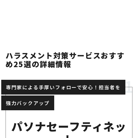
ハラスメント対策から会社の
Terrastory
で一貫した対応
50万人以上に利用されている
アスマーク
ハラスメント対策サービスおすす
ハラスメント対策
め25選の詳細情報
専門講師の紹介＆メールマガ
人援隊
専門家による手厚いフォローで安心！担当者を
ハラスメント対策を強力支援
強力バックアップ
リモート産業保健（ハ
夜間・休日匿名・電話・WEB
ラスメント相談窓口）
理カウンセラーが適切に相談
パソナセーフティネッ