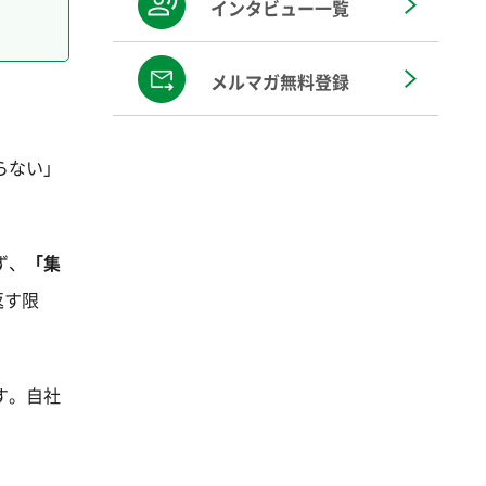
インタビュー一覧
メルマガ無料登録
らない」
ず、
「集
返す限
す。自社