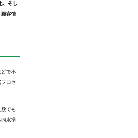
化、そし
・顧客情
などで不
務プロセ
人数でも
も同水準