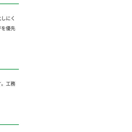
化しにく
ジを優先
す。工務