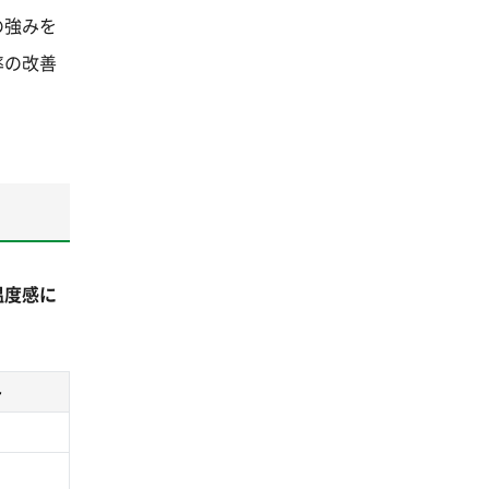
の強みを
率の改善
温度感に
ト