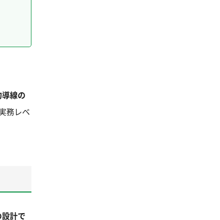
約導線の
実務レベ
の設計で