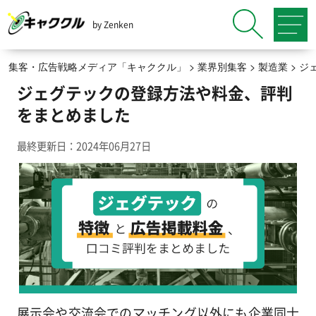
by Zenken
集客・広告戦略メディア「キャククル」
>
業界別集客
>
製造業
>
ジ
ジェグテックの登録方法や料金、評判
をまとめました
最終更新日：2024年06月27日
展示会や交流会でのマッチング以外にも企業同士