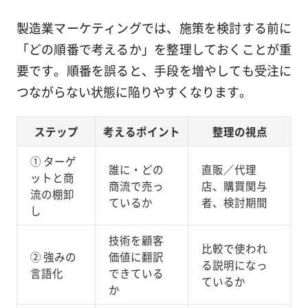
製造業マーケティングでは、施策を検討する前に
「どの順番で考えるか」を整理しておくことが重
要です。順番を誤ると、手段を増やしても受注に
つながらない状態に陥りやすくなります。
ステップ
考えるポイント
整理の視点
① ターゲ
誰に・どの
直販／代理
ットと商
商流で売っ
店、購買関与
流の棚卸
ているか
者、検討期間
し
技術を顧客
比較で使われ
② 強みの
価値に翻訳
る説明になっ
言語化
できている
ているか
か