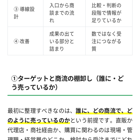
入口から商
比較・判断の
③ 導線設
談までの流
段階で情報が
計
れ
足りているか
成果の出て
数ではなく受
④ 改善
いる部分と
注につながる
詰まり
質
①ターゲットと商流の棚卸し（誰に・ど
う売っているか）
最初に整理すべきなのは、
誰に、どの商流で、ど
のように売っているのか
という前提です。直販か
代理店・商社経由か、購買に関わるのは現場・管
理職・経営層のどこか、検討から受注までにどれ