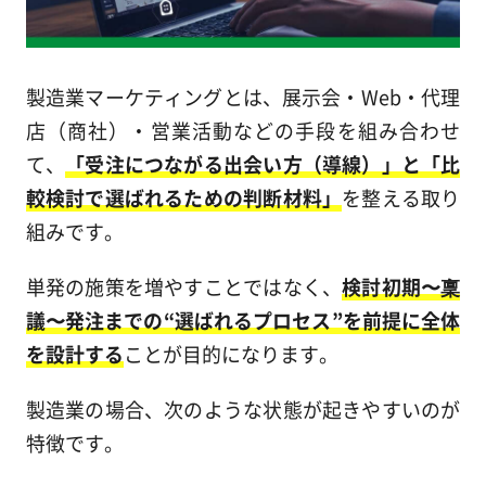
製造業マーケティングとは、展示会・Web・代理
店（商社）・営業活動などの手段を組み合わせ
て、
「受注につながる出会い方（導線）」と「比
較検討で選ばれるための判断材料」
を整える取り
組みです。
単発の施策を増やすことではなく、
検討初期〜稟
議〜発注までの“選ばれるプロセス”を前提に全体
を設計する
ことが目的になります。
製造業の場合、次のような状態が起きやすいのが
特徴です。