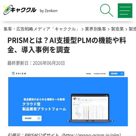
by Zenken
集客・広告戦略メディア「キャククル」
>
業界別集客
>
製造業
>
製
PRISMとは？AI支援型PLMの機能や料
金、導入事例を調査
最終更新日：2026年06月20日
引用元：PRISM公式サイト（https://mono-prism.jp/plm）