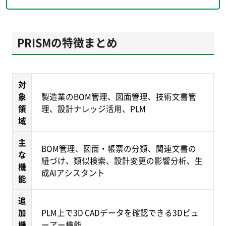
PRISMの特徴まとめ
対
象
製造業のBOM管理、図面管理、技術文書管
領
理、設計ナレッジ活用、PLM
域
主
BOM管理、図面・帳票の分類、関連文書の
な
紐づけ、類似検索、設計変更の影響分析、生
機
成AIアシスタント
能
追
加
PLM上で3D CADデータを確認できる3Dビュ
機
ーアー機能