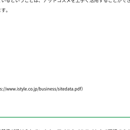
ます。
style.co.jp/business/sitedata.pdf）