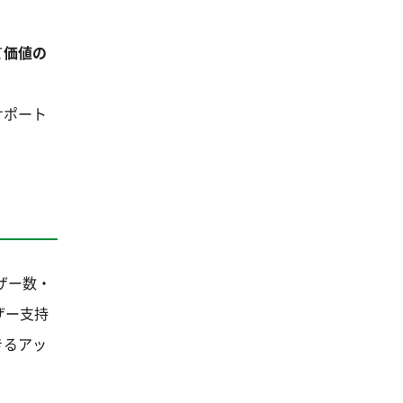
て
価値の
サポート
ザー数・
ザー支持
きるアッ