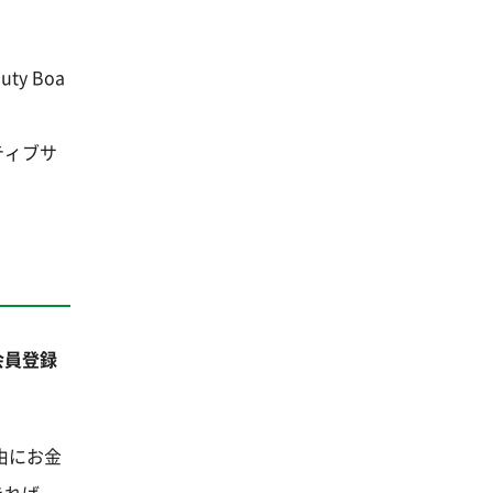
y Boa
ティブサ
会員登録
由にお金
きれば、