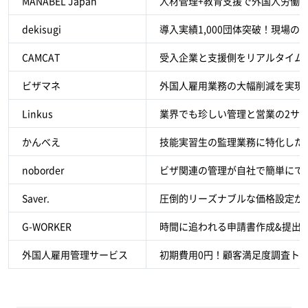
MANABEL Japan
人材管理+教育支援で外国人労働
dekisugi
導入実績1,000団体突破！現場
CAMCAT
受入企業と支援側をリアルタイム
ビザマネ
外国人雇用業務の大幅削減を実現
Linkus
業界でも珍しい管理と営業の2サ
かんべえ
技能実習生の監理業務に特化した
noborder
ビザ関連の管理が自社で簡単にで
Saver.
圧倒的リーズナブルな価格設定が
G-WORKER
時間に追われる申請書作成&提出
外国人雇用管理サービス
初期費用0円！顧客満足度調査ト