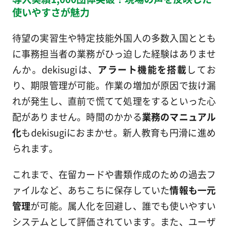
使いやすさが魅力
待望の実習生や特定技能外国人の多数入国ととも
に事務担当者の業務がひっ迫した経験はありませ
んか。dekisugiは、
アラート機能を搭載
してお
り、期限管理が可能。作業の増加が原因で抜け漏
れが発生し、直前で慌てて処理をするといった心
配がありません。時間のかかる
業務のマニュアル
化
もdekisugiにおまかせ。新人教育も円滑に進め
られます。
これまで、在留カードや書類作成のための過去フ
ァイルなど、あちこちに保存していた
情報も一元
管理
が可能。属人化を回避し、誰でも使いやすい
システムとして評価されています。また、ユーザ