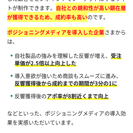
トが制作できます。
自社との親和性が高い顕在層
が獲得できるため、成約率も高い
のです。
ポジショニングメディアを導入した企業
さまから
は、
自社製品の強みを理解した反響が増え、
受注
単価が2.5倍以上向上した
導入意欲が強いため商談もスムーズに進み、
反響獲得後から成約までの期間が3分の1に
反響獲得後の
アポ率が8割近くまで向上
などといった、ポジショニングメディアの導入効
果を実感いただいています。