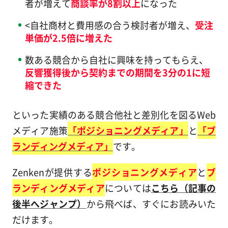
者が増えて
商談率が8割以上
になった
<自社商材と費用感の合う検討者が増え、
受注
単価が2.5倍に増えた
数ある競合から自社に興味を持ってもらえ、
反響獲得後から契約までの期間を3分の1に短
縮できた
といった実績のある競合他社と差別化を図るWeb
メディア施策
「ポジショニングメディア」
と
「ブ
ランディングメディア」
です。
Zenkenが提供する
ポジショニングメディア
と
ブ
ランディングメディア
については
こちら（記事の
後半へジャンプ）
から飛べば、すぐにお読みいた
だけます。