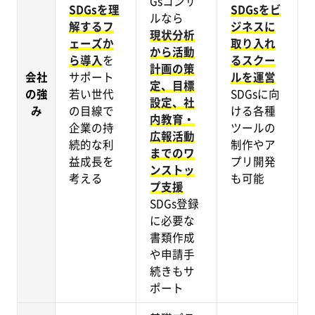
Gsコンサ
SDGsを理
SDGsをビ
ルなら
解するフ
ジネスに
現状分析
ェーズか
取り入れ
から活動
ら導入
を
るスクー
計画の策
会社
サポート
ルを運営
定、目標
の強
若い世代
SDGsに向
設定、社
み
の目線で
ける各種
内教育・
企業の持
ツールの
広報活動
続的な利
制作やア
までのワ
益成長を
プリ開発
ンストッ
考える
も可能
プ支援
SDGs登録
に必要な
書類作成
や申請手
続きもサ
ポート