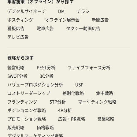
集客施策（オフライン）から探す
デジタルサイネージ
DM
チラシ
ポスティング
オフライン展示会
新聞広告
看板広告
電車広告
タクシー動画広告
テレビ広告
戦略から探す
経営戦略
PEST分析
ファイブフォース分析
SWOT分析
3C分析
バリュープロポジション分析
USP
コストリーダーシップ
差別化戦略
集中戦略
ブランディング
STP分析
マーケティング戦略
ポジショニング戦略
4P分析
プロモーション戦略
広報・PR戦略
営業戦略
販売戦略
価格戦略
デジタルマーケティング戦略