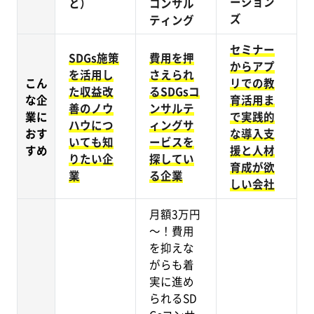
ーション
コンサル
と）
ズ
ティング
セミナー
SDGs施策
費用を押
からアプ
を活用し
さえられ
こん
リでの教
た収益改
るSDGsコ
な企
育活用ま
善のノウ
ンサルテ
業に
で実践的
ハウにつ
ィングサ
おす
な導入支
いても知
ービスを
すめ
援と人材
りたい企
探してい
育成が欲
業
る企業
しい会社
月額3万円
～！費用
を抑えな
がらも着
実に進め
られるSD