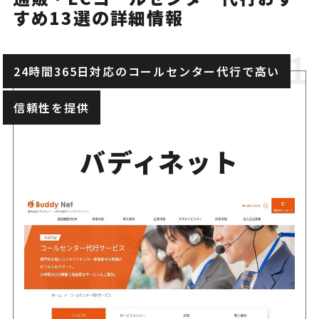
すめ13選の詳細情報
KSプレミアムスタッ
受注量に応じたコスト設定を
フ
した運営を求めるなら
24時間365日対応のコールセンター代行で高い
40年以上にわたる通販事業！
ニッセン
信頼性を提供
を背景にした質の高いサービ
バディネット
主要ECサイトに対応した高品
ECサポロジPlus
行サービス
バックオフィス業務などの柔
ベルシステム24
ス体制
20年以上にわたり3,000社以
ネオキャリア
センター代行実績