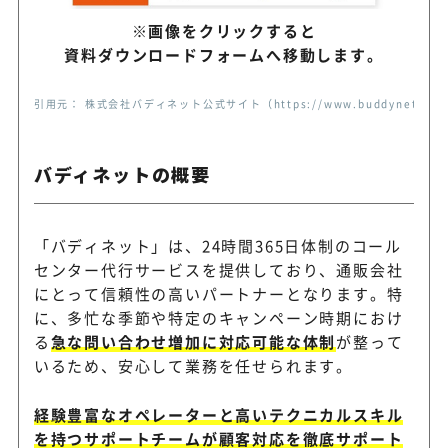
※画像をクリックすると
資料ダウンロードフォームへ移動します。
電話代行サービス（電
完全オーダーメイドでサービ
話代行サービス株式会
引用元： 株式会社バディネット公式サイト（https://www.buddynet.jp/con
築
社）
バディネットの概要
最短2週間で体制構築！オペ
ウィルオブ・ワーク
員が直接雇用
「バディネット」は、24時間365日体制のコール
センター代行サービスを提供しており、通販会社
アップセルテクノロジ
にとって信頼性の高いパートナーとなります。特
アウトバウンド業務に圧倒的
ィーズ
に、多忙な季節や特定のキャンペーン時期におけ
る
急な問い合わせ増加に対応可能な体制
が整って
いるため、安心して業務を任せられます。
コールセンター代行と並行し
Step y’s
経験豊富なオペレーターと高いテクニカルスキル
運営代行にも対応
を持つサポートチームが顧客対応を徹底サポート