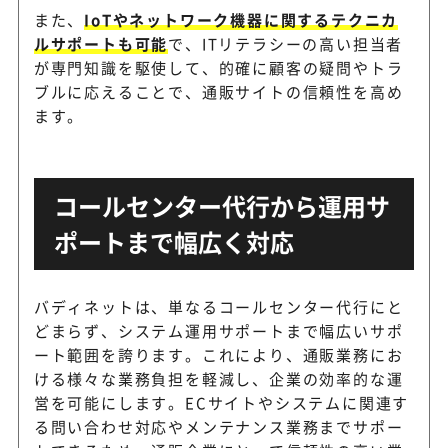
また、
IoTやネットワーク機器に関するテクニカ
ヤマトコンタクトサー
EC注文受付と物流対応をつな
ルサポートも可能
で、ITリテラシーの高い担当者
ビス
クトセンター
が専門知識を駆使して、的確に顧客の疑問やトラ
ブルに応えることで、通販サイトの信頼性を高め
ます。
EC・通販の顧客対応にも対応
TMJ
会社
コールセンター代行から運用サ
大規模コンタクトセンターとデ
アルティウスリンク
ポートまで幅広く対応
Oに対応
バディネットは、単なるコールセンター代行にと
どまらず、システム運用サポートまで幅広いサポ
ート範囲を誇ります。これにより、通販業務にお
ける様々な業務負担を軽減し、企業の効率的な運
営を可能にします。ECサイトやシステムに関連す
る問い合わせ対応やメンテナンス業務までサポー