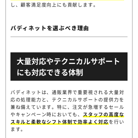
し、顧客満足度向上にも貢献します。
SCSKサービスリンク
通販事業に特化した通販CXソ
ス
ンを提供
バディネットを選ぶべき理由
通販物流・受注代行・コール
スクロール360
大量対応やテクニカルサポート
まとめて支援
にも対応できる体制
ECワンストップサービスでカ
トランスコスモス
アまで対応
バディネットは、通販業界で重要視される大量対
応の処理能力と、テクニカルサポートの提供力を
兼ね備えています。特に、注文が急増するセール
日本トータルテレマー
通販コールセンターと物流を
やキャンペーン時においても、
スタッフの高度な
ケティング
プで提供
スキルと柔軟なシフト体制で効率よく対応
を行い
ます。