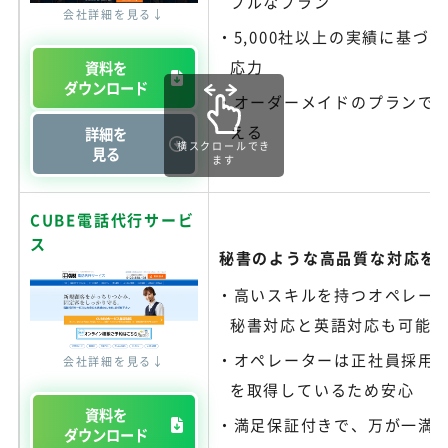
ブルなプラン
会社詳細を見る↓
5,000社以上の実績に基づ
応力
資料を
ダウンロード
オーダーメイドのプランで
える
詳細を
横スクロールでき
見る
ます
CUBE電話代行サービ
ス
秘書のような高品質な対応を
高いスキルを持つオペレー
秘書対応と英語対応も可能
オペレーターは正社員採用
会社詳細を見る↓
を取得しているため安心
資料を
満足保証付きで、万が一満
ダウンロード