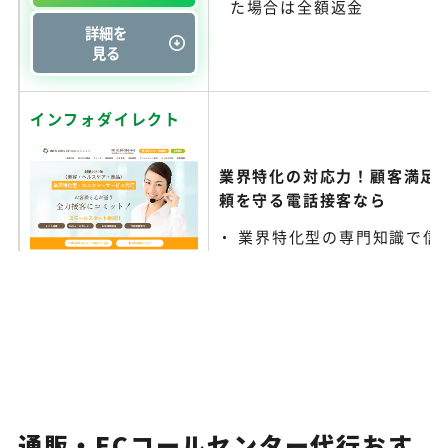
た場合は全額返金
詳細を
見る
インフォダイレクト
業界特化の対応力！顧客満足
頼を守る電話接客なら
業界特化型の専門知識で信
会社詳細を見る↓
マルチサイト運用で事業継
顧客満足と売上向上を両立
資料を
ダウンロード
客力
詳細を
見る
通販・ECコールセンター代行おす