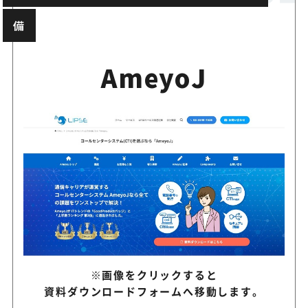
備
数席の電話窓口から100席以
CT-e1/SaaS
センターまで対応
AmeyoJ
Genesys Cloud
世界レベルのブランドを想定
様々なチャネルでAIを駆使し
Service Cloud
ービスを提供
クラウドで完結！オールイン
SimpleConnect
解決
※画像をクリックすると
CRM基点のコールセンターク
iXClouZ
資料ダウンロードフォームへ移動します。
ビス