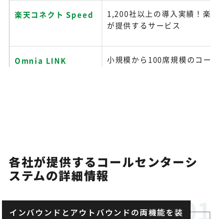
1,200社以上の導入実績！楽
楽天コネクト Speed
が提供するサービス
小規模から100席規模のコー
Omnia LINK
まで対応
MiiTel
電話対応をトーク解析AIが採
アウトバウンドの生産性向上
lisnavi
各社が提供するコールセンターシ
多機能CTIシステム
ステムの詳細情報
カイクラ
着信と同時にお客様情報を瞬
インバウンドとアウトバウンドの両機能を装