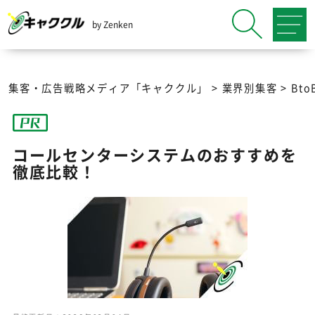
by Zenken
集客・広告戦略メディア「キャククル」
>
業界別集客
>
Bt
コールセンターシステムのおすすめを
徹底比較！