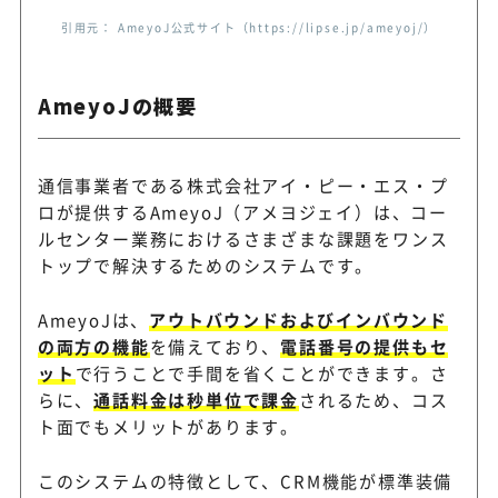
引用元： AmeyoJ公式サイト（https://lipse.jp/ameyoj/）
同時利用席数ベースの利用料
Voiper
実現
AmeyoJの概要
通信事業者である株式会社アイ・ピー・エス・プ
ロが提供するAmeyoJ（アメヨジェイ）は、コー
ルセンター業務におけるさまざまな課題をワンス
トップで解決するためのシステムです。
AmeyoJは、
アウトバウンドおよびインバウンド
の両方の機能
を備えており、
電話番号の提供もセ
ット
で行うことで手間を省くことができます。さ
らに、
通話料金は秒単位で課金
されるため、コス
ト面でもメリットがあります。
このシステムの特徴として、CRM機能が標準装備