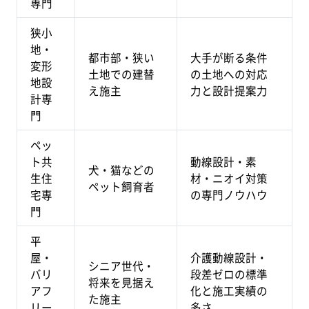
専門
狭小
地・
都市部・狭い
大手が断る条件
変形
土地での建替
の土地への対応
地設
え施主
力と設計提案力
計専
門
ペッ
ト共
動線設計・素
犬・猫などの
生住
材・ニオイ対策
ペット飼育者
宅専
の専門ノウハウ
門
平
屋・
介護動線設計・
シニア世代・
バリ
段差ゼロの標準
将来を見据え
アフ
化と施工実績の
た施主
リー
多さ