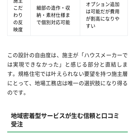
施主
オプション追加
こだ
細部の造作・収
は可能だが費用
わり
納・素材仕様ま
が割高になりや
の反
で個別対応可能
すい
映度
この設計の自由度は、施主が「ハウスメーカーで
は実現できなかった」と感じる部分と直結しま
す。規格住宅では叶えられない要望を持つ施主層
にとって、地場工務店は唯一の選択肢になり得る
のです。
地域密着型サービスが生む信頼と口コミ
受注