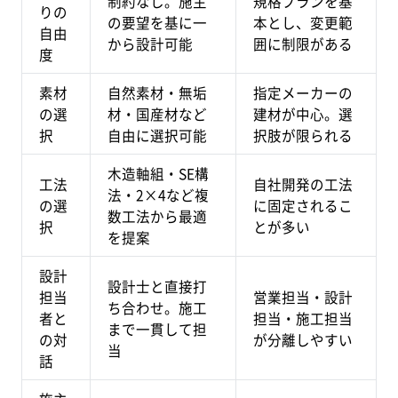
制約なし。施主
規格プランを基
りの
の要望を基に一
本とし、変更範
自由
から設計可能
囲に制限がある
度
素材
自然素材・無垢
指定メーカーの
の選
材・国産材など
建材が中心。選
択
自由に選択可能
択肢が限られる
木造軸組・SE構
工法
自社開発の工法
法・2×4など複
の選
に固定されるこ
数工法から最適
択
とが多い
を提案
設計
設計士と直接打
担当
営業担当・設計
ち合わせ。施工
者と
担当・施工担当
まで一貫して担
の対
が分離しやすい
当
話