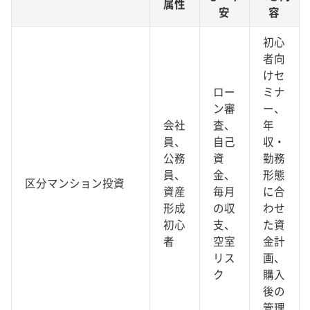
属性
安
容
初心
者向
けセ
ロー
ミナ
ン審
ー、
会社
査、
年
員、
自己
収・
公務
資
勤務
員、
金、
形態
区分マンション投資
資産
毎月
に合
形成
の収
わせ
初心
支、
た資
者
空室
金計
リス
画、
ク
購入
後の
管理