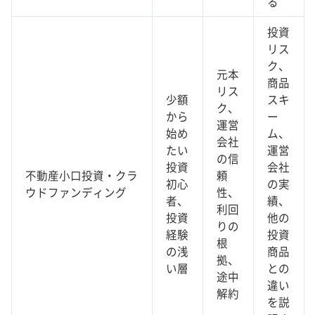
る
投資
リス
ク、
元本
商品
リス
少額
スキ
ク、
から
ー
運営
始め
ム、
会社
たい
運営
の信
投資
会社
不動産小口投資・クラ
頼
初心
の実
ウドファンディング
性、
者、
績、
利回
投資
他の
りの
経験
投資
根
の浅
商品
拠、
い層
との
途中
違い
解約
を説