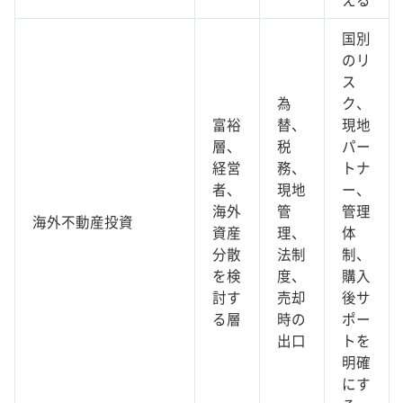
国別
のリ
ス
為
ク、
富裕
替、
現地
層、
税
パー
経営
務、
トナ
者、
現地
ー、
海外
管
管理
海外不動産投資
資産
理、
体
分散
法制
制、
を検
度、
購入
討す
売却
後サ
る層
時の
ポー
出口
トを
明確
にす