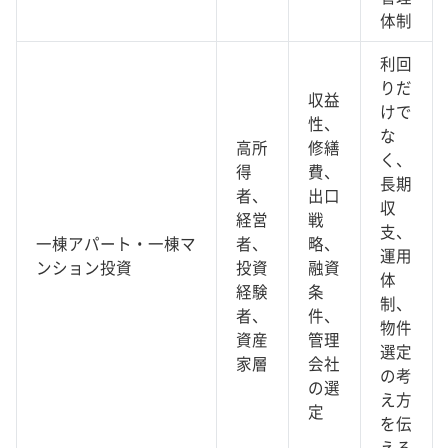
体制
利回
りだ
収益
けで
性、
な
高所
修繕
く、
得
費、
長期
者、
出口
収
経営
戦
支、
一棟アパート・一棟マ
者、
略、
運用
ンション投資
投資
融資
体
経験
条
制、
者、
件、
物件
資産
管理
選定
家層
会社
の考
の選
え方
定
を伝
える