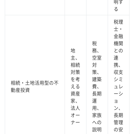
明す
る
税理
士・
金融
税
機関
地
務、
との
主、
空室
連
相続
対
携、
対策
策、
収支
を考
建築
シミ
相続・土地活用型の不
える
費、
ュレ
動産投資
資産
長期
ーシ
家、
運
ョ
法人
用、
ン、
オー
家族
長期
ナー
への
管理
説明
の安