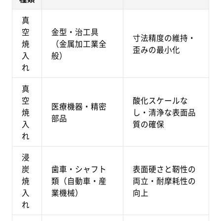
真
空
金型・治工具
寸法精度の維持・
焼
（金属加工業全
歪みの最小化
入
般）
れ
真
空
酸化スケールな
医療機器・精密
焼
し・清浄な表面品
部品
入
質の確保
れ
浸
炭
歯車・シャフト
表面硬さと靭性の
焼
類（自動車・産
両立・耐摩耗性の
入
業機械）
向上
れ