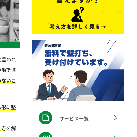
と言われ
段階で選
いないこ
る形に整
サービス一覧
え方
を解