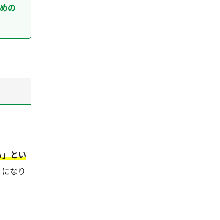
めの
る」とい
うになり