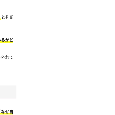
」
と判断
あるかど
ら外れて
「なぜ自