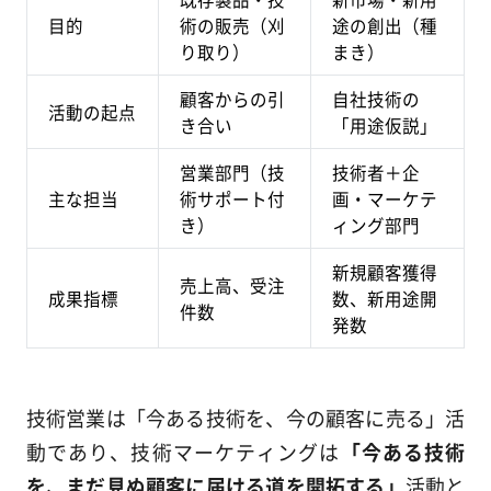
目的
術の販売（刈
途の創出（種
り取り）
まき）
顧客からの引
自社技術の
活動の起点
き合い
「用途仮説」
営業部門（技
技術者＋企
主な担当
術サポート付
画・マーケテ
き）
ィング部門
新規顧客獲得
売上高、受注
成果指標
数、新用途開
件数
発数
技術営業は「今ある技術を、今の顧客に売る」活
動であり、技術マーケティングは
「今ある技術
を、まだ見ぬ顧客に届ける道を開拓する」
活動と