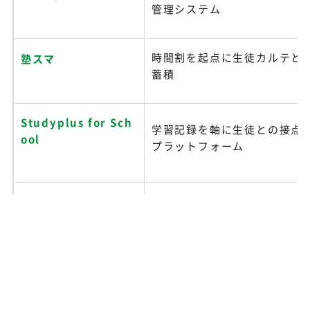
管理システム
時間割を起点に生徒カルテと
塾スマ
蓄積
Studyplus for Sch
学習記録を軸に生徒との接点
ool
プラットフォーム
無料から始められる塾・スク
ジュクスル
用クラウドアプリ
生徒管理から振替・予約・集
SCHOOL MANAGER
るスクール管理システム