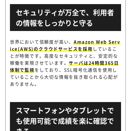
コエテコマネージャー
体験受付から月謝決済までま
セキュリティが万全で、利用者
byGMO
室向け
の情報をしっかりと守る
入会受付から請求管理まで支
スク×スク
世界において信頼度が高い、
Amazon Web Serv
ール会員管理サービス
ice(AWS)のクラウドサービスを採用
しているこ
とが特徴です。高度なセキュリティと、安定的な
稼働を実現させています。
サーバは24時間365日
スクール・教室向けに特化し
FreeLesson
体制で監視
をしており、SSL暗号化通信を使用し
システム
ていることから大切な情報を抜き取られる心配が
ありません。
会員制施設・スクール運営を
Smart Hello
るクラウド型会員管理システ
スマートフォンやタブレットで
も使用可能で成績を楽に確認で