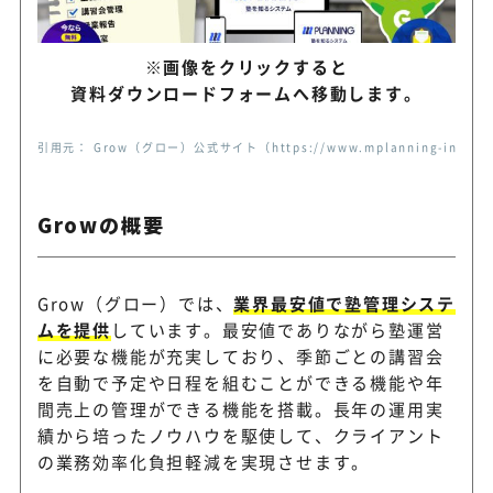
い教室向け
※画像をクリックすると
スマホやタブレットで入退室
Kazasu
資料ダウンロードフォームへ移動します。
ーディーに通知
引用元： Grow（グロー）公式サイト（https://www.mplanning-info.c
スクールアシスト
入退室と講師の出退勤を低コ
Growの概要
通塾メール
塾用の入退室メール配信に特
Grow（グロー）では、
業界最安値で塾管理システ
ムを提供
しています。最安値でありながら塾運営
に必要な機能が充実しており、季節ごとの講習会
予約から会員管理・経理まで
を自動で予定や日程を組むことができる機能や年
マイクラス
いスクール向け
間売上の管理ができる機能を搭載。長年の運用実
績から培ったノウハウを駆使して、クライアント
の業務効率化負担軽減を実現させます。
スクール事業に特化した柔軟
TechnoSMS