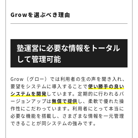
イズ対応
Growを選ぶべき理由
スクール・生徒・講師の3者
Platinum School
ラウド型管理システム
塾運営に必要な情報をトータル
習い事教室専用のかんたん生
スクの助
して管理可能
テム
Grow（グロー）では利用者の生の声を聞き入れ、
必要な機能を選んで使える塾
SCHPASS
要望をシステムに導入することで
使い勝手の良い
向け業務管理システム
システムを開発
しています。定期的に行われるバ
ージョンアップは
無償で提供
し、柔軟で優れた操
作性にこだわっています。利用者にとって本当に
学習塾の業務管理と保護者対
BitCampusEX
必要な機能を搭載し、さまざまな情報を一元管理
塾専用システム
できることが同システムの強みです。