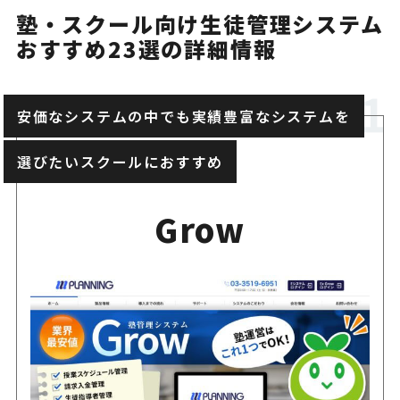
塾・スクール向け生徒管理システム
スクール管理システム
送迎バス運行まで含めて管理
おすすめ23選の詳細情報
＋バスキャッチ
ール向け
安価なシステムの中でも実績豊富なシステムを
運動スクールの入会・振替・
hacomono
ライン化
選びたいスクールにおすすめ
子ども向け団体・スクール運
PiCRO
Grow
ーレス化
スポーツスクール・クラブ運
Sgrum
する管理アプリ
入退室通知に特化して低コス
入退くん