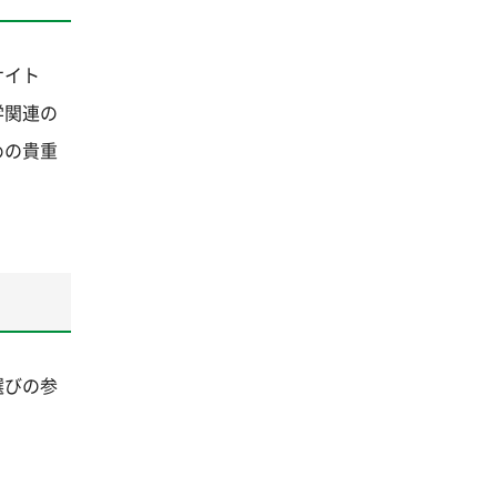
サイト
学関連の
めの貴重
選びの参