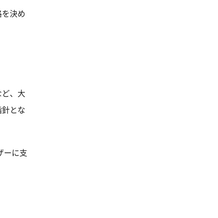
路を決め
など、大
指針とな
ザーに支