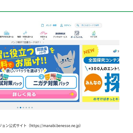
式サイト（https://manabi.benesse.ne.jp）