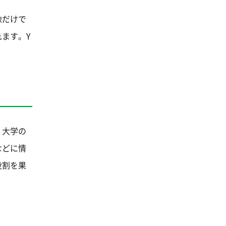
像だけで
ます。Y
。大学の
などに情
役割を果