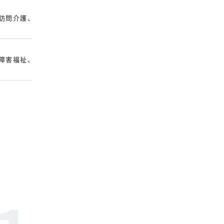
訪問介護、居宅介護、重度訪問介護、移動支援、共同生活援助
障害福祉、障害児。請求、過去分の修正、利用者請求、帳票作成