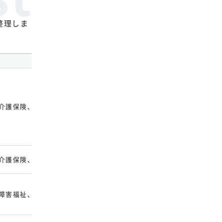
整理しま
対応制度・業務範囲
介護保険、障害福祉、障害児。実績入力、国保連伝送、上限管理
介護保険、障害福祉、障害児。実績入力、伝送、帳票作成
障害福祉、障害児。給付費請求、請求書・明細書などの帳票出力