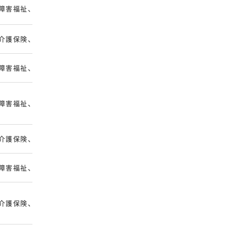
障害福祉、障害児。実績情報入力、請求事務、帳票作成
介護保険、障害福祉、障害児。実績入力、伝送、帳票印刷
障害福祉、障害児。既存ソフトへの入力、明細書・上限管理表作成
障害福祉、障害児。請求・照会・修正請求、利用者請求、運営相談
介護保険、障害福祉、障害児。請求入力、請求前の確認、エラー対応
障害福祉、障害児。データ入力、伝送、帳票印刷
介護保険、障害福祉。国保連請求、利用者請求、自治体確認