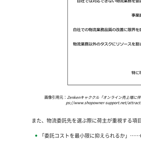
画像引用元：
Zenkenキャククル「オンライン売上増に
ps://www.shopowner-support.net/attracti
また、物流委託先を選ぶ際に荷主が重視する項
「委託コストを最小限に抑えられるか」……62