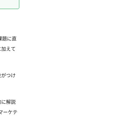
課題に直
に加えて
位がつけ
的に解説
マーケテ