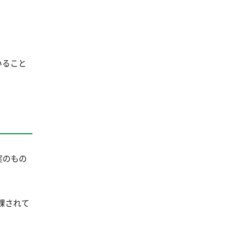
いること
実のもの
課されて