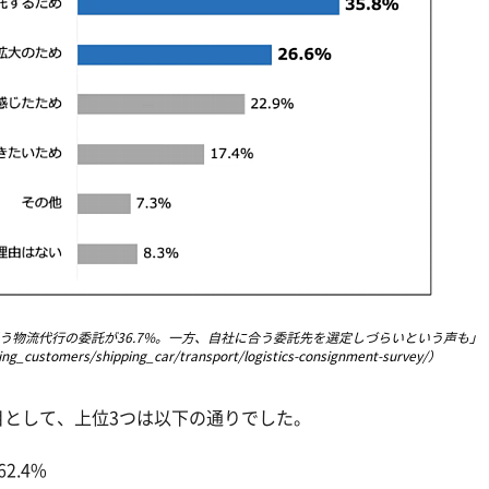
伴う物流代行の委託が36.7%。一方、自社に合う委託先を選定しづらいという声も」（
ng_customers/shipping_car/transport/logistics-consignment-survey/）
目として、上位3つは以下の通りでした。
.4%