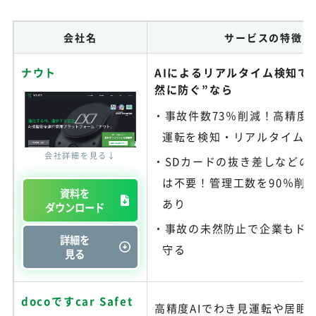
会社名
サービスの特徴
ナウト
AIによるリアルタイム検知で
然に防ぐ”なら
事故件数73％削減！高精度な
運転を検知・リアルタイム
会社詳細を見る↓
SDカードの抜き差しなどの
は不要！管理工数を90％削
資料を
あり
ダウンロード
事故の未然防止で企業もド
詳細を
守る
見る
docoですcar Safet
高精度AIでわき見運転や居眠