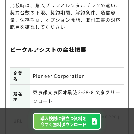
比較時は、購入プランとレンタルプランの違い、
契約台数の下限、契約期間、解約条件、通信容
量、保存期間、オプション機能、取付工事の対応
範囲を確認してください。
ビークルアシストの会社概要
企業
Pioneer Corporation
名
東京都文京区本駒込2-28-8 文京グリー
所在
地
ンコート
https://mobility-service.pioneer.j
導入検討に役立つ資料を
URL
今すぐ無料ダウンロード
p/