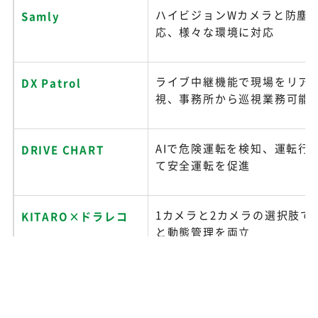
ハイビジョンWカメラと防塵
Samly
応、様々な環境に対応
ライブ中継機能で現場をリア
DX Patrol
視、事務所から巡視業務可能
AIで危険運転を検知、運転行
DRIVE CHART
て安全運転を促進
1カメラと2カメラの選択肢で
KITARO×ドラレコ
と動態管理を両立
運行管理ソフトで運転日報や
コムテック
を簡単に管理