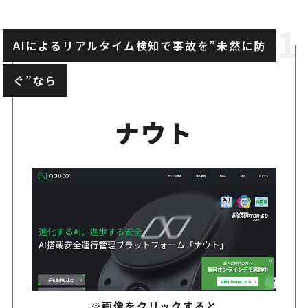
AI搭載通信型ドライブレコー
LINKEETH DRIVE
AIによるリアルタイム検知で事故を”未然に防
管理をまとめて利用
ぐ”なら
動画と位置情報をクラウドで
Drive Tracer
隔から運転状況を確認
ナウト
ヒヤリハットを見える化し、
Pdrive
車両管理を支援
商用車向けの通信型AIドライ
AD Plus2.0
ー
GPS機能とAI画像解析を備え
docomap Eye
ライブレコーダー
※画像をクリックすると