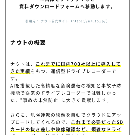
資料ダウンロードフォームへ移動します。
車両管理クラウドにドライブ
Cariot
引用元： ナウト公式サイト（https://nauto.jp/）
を組み合わせて利用
ナウトの概要
AIドラレコと振り返りで安全
Dr.ライセンス
仕組み化
ナウトは、
これまでに国内700社以上に導入して
きた実績
をもつ、通信型ドライブレコーダーで
す。
AIを搭載した高精度な危険運転の検知と事故予防
機能で従来のドライブレコーダーでは難しかっ
た、"事故の未然防止"に大きく貢献します。
さらに、危険運転の映像を自動でクラウドにアッ
プロードしてくれるので、
これまで必要だったSD
カードの抜き差しや映像確認など、煩雑なドライ