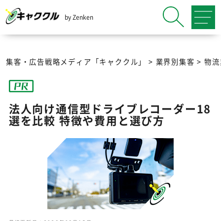
by Zenken
集客・広告戦略メディア「キャククル」
>
業界別集客
>
物流
法人向け通信型ドライブレコーダー18
選を比較 特徴や費用と選び方