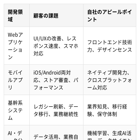
開発領
自社のアピールポイ
顧客の課題
域
ント
Webア
UI/UXの改善、レス
プリケ
フロントエンド技術
ポンス速度、スマホ
ーショ
力、デザインセンス
対応
ン
モバイ
iOS/Android両対
ネイティブ開発力、
ルアプ
応、ストア審査、パ
クロスプラットフォ
リ
フォーマンス
ーム対応
基幹系
レガシー刷新、デー
業界知見、移行経
システ
タ移行、業務継続性
験、保守体制
ム
AI・デ
機械学習、生成AI活
データ活用、業務自