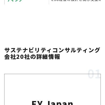
GHG算定とサステナビリティ
IMSコンサルティング
支援
オウルズコンサルティ
社会的インパクトの定量化と
サステナビリティコンサルティング
ンググループ
会社20社の詳細情報
SusTB communica
レポート制作とマテリアリテ
tions
援
ReChroma
気候変動・サステナビリティ
EY Japan