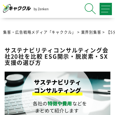
by Zenken
集客・広告戦略メディア「キャククル」
>
業界別集客
>
【5
サステナビリティコンサルティング会
社20社を比較 ESG開示・脱炭素・SX
支援の選び方