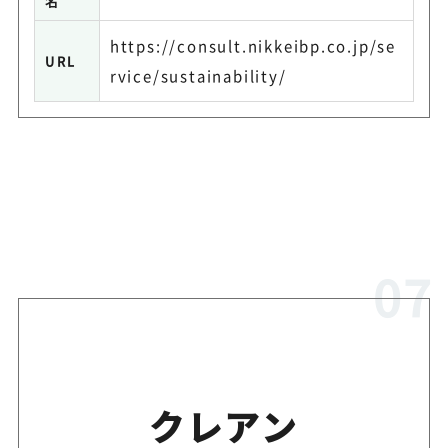
名
https://consult.nikkeibp.co.jp/se
URL
rvice/sustainability/
クレアン