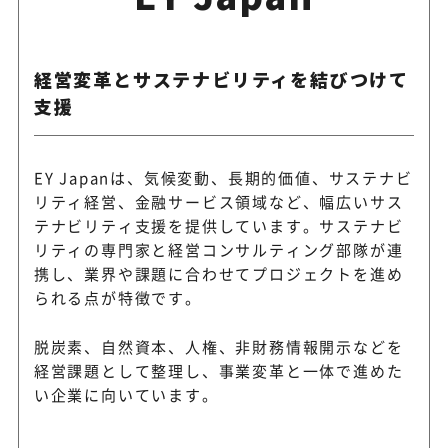
KPMGコンサルティ
サステナビリティ・トランス
ング
経営変革とサステナビリティを結びつけて
ションを支援
支援
デロイト トーマツ グ
経営変革から開示・オペレー
EY Japanは、気候変動、長期的価値、サステナビ
ループ
まで対応
リティ経営、金融サービス領域など、幅広いサス
テナビリティ支援を提供しています。サステナビ
リティの専門家と経営コンサルティング部隊が連
携し、業界や課題に合わせてプロジェクトを進め
三菱UFJリサーチ&コ
ESG投資・金融とサステナビ
られる点が特徴です。
ンサルティング
開示に対応
脱炭素、自然資本、人権、非財務情報開示などを
経営課題として整理し、事業変革と一体で進めた
野村総合研究所（NR
い企業に向いています。
ビジョン策定から新規事業・
I）
で支援