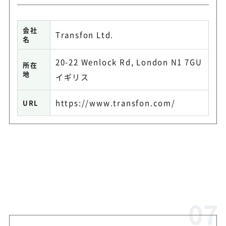
会社
Transfon Ltd.
名
20-22 Wenlock Rd, London N1 7GU
所在
地
イギリス
https://www.transfon.com/
URL