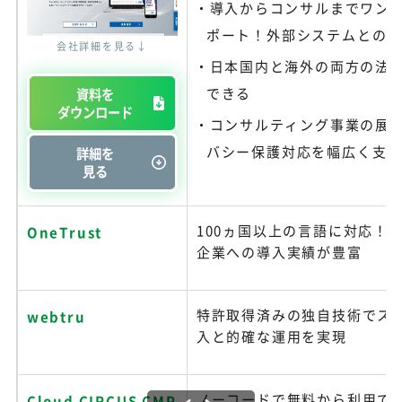
導入からコンサルまでワン
ポート！外部システムとの
会社詳細を見る↓
日本国内と海外の両方の法
できる
資料を
ダウンロード
コンサルティング事業の展
バシー保護対応を幅広く支
詳細を
見る
100ヵ国以上の言語に対応！
OneTrust
企業への導入実績が豊富
特許取得済みの独自技術でス
webtru
入と的確な運用を実現
ノーコードで無料から利用で
Cloud CIRCUS CMP