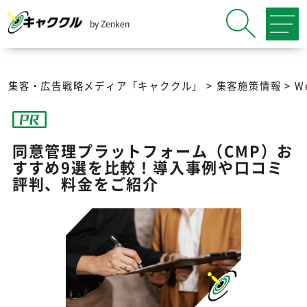
by Zenken
集客・広告戦略メディア「キャククル」
>
集客施策情報
>
W
同意管理プラットフォーム（CMP）お
すすめ9選を比較！導入事例や口コミ
評判、料金をご紹介