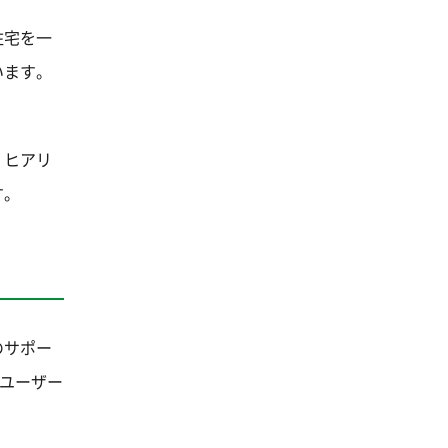
住宅を一
います。
くヒアリ
す。
のサポー
いユーザー