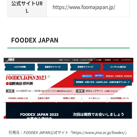
公式サイトUR
https://www.foomajapan.jp/
L
FOODEX JAPAN
引用元：
FOODEX JAPAN公式サイト「https://www.jma.or.jp/foodex/」