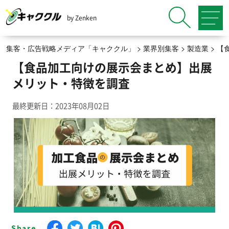
by Zenken
集客・広告戦略メディア「キャククル」
>
業界別集客
>
製造業
>
【
【食品加工向けの展示会まとめ】出展
メリット・特徴を調査
最終更新日：2023年08月02日