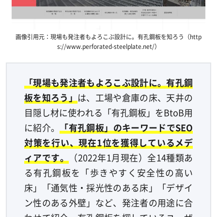
画像引用元：現場も発注者もよろこぶ設計に。有孔鋼板を知ろう（http
s://www.perforated-steelplate.net/）
「現場も発注者もよろこぶ設計に。有孔鋼
板を知ろう」
は、工場や倉庫の床、天井の
目隠し材に使われる「有孔鋼板」をBtoB用
に紹介。
「有孔鋼板」のキーワードでSEO
対策を行い、現在1位を獲得しているメデ
ィアです。
（2022年1月現在）全14種類あ
る有孔鋼板を「歩きやすく安全性の高い
床」「通気性・採光性のある床」「デザイ
ン性のある外壁」など、発注者の用途に合