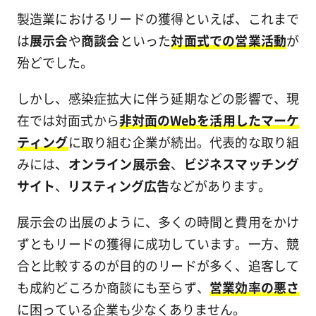
製造業におけるリードの獲得といえば、これまで
は
展示会
や
商談会
といった
対面式での営業活動
が
殆どでした。
しかし、感染症拡大に伴う延期などの影響で、現
在では対面式から
非対面のWebを活用したマーケ
ティング
に取り組む企業が続出。代表的な取り組
みには、
オンライン展示会
、
ビジネスマッチング
サイト
、
リスティング広告
などがあります。
展示会の出展のように、多くの時間と費用をかけ
ずともリードの獲得に成功しています。一方、競
合と比較するのが目的のリードが多く、追客して
も成約どころか商談にも至らず、
営業効率の悪さ
に困っている企業も少なくありません。