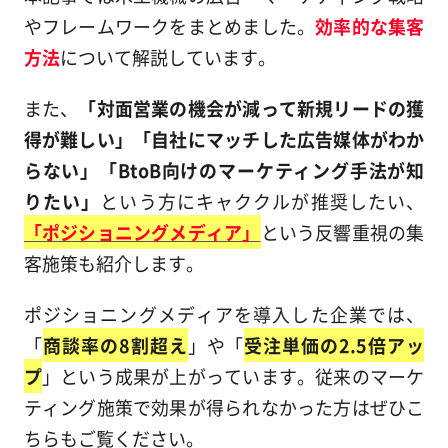
やフレームワークをまとめました。
効率的な集客
方法
について解説しています。
また、
「対面営業の機会が減って新規リードの獲
得が難しい」「自社にマッチした広告媒体がわか
らない」「BtoB向けのマーケティング手法が知
りたい」
という方にキャククルが推奨したい、
「ポジショニングメディア」
という反響重視の集
客施策も紹介します。
ポジショニングメディアを導入した企業では、
「
商談率の8割超え
」や「
受注単価の2.5倍アッ
プ
」という成果が上がっています。従来のマーケ
ティング施策で効果が得られなかった方はぜひこ
ちらもご覧ください。